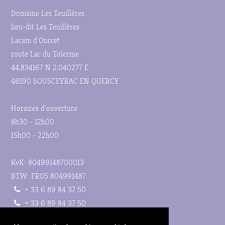
Domaine Les Teuillères
lieu-dit Les Teuillères
Lacam d'Ourcet
route Lac du Tolerme
44,834167 N 2,040277 E
46190 SOUSCEYRAC EN QUERCY
Horaires d'ouverture:
8h30 - 12h00
15h00 - 22h00
KvK: 80499148700013
BTW: FR05 804991487
+ 33 6 89 84 37 50
+ 33 6 89 84 37 50
info@lesteuilleres.com