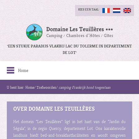
KIES EEN TAAL:
'EEN STUKJE PARADIJS VLAKBIJ LAC DU TOLERME IN DEPARTEMENT
DE LOT'
Home
U bent hier:
Home
/
Trefwoorden
/
camping Frankrijk hond toegestaan
OVER DOMAINE LES TEUILLÈRES
Het domein "Les Teuillères" ligt in het hart van de "Jardin du
Ségala", in de regio Quercy, departement Lot. Ons karaktervolle
landhuis biedt bed-and-breakfastfaciliteiten en wordt omgeven