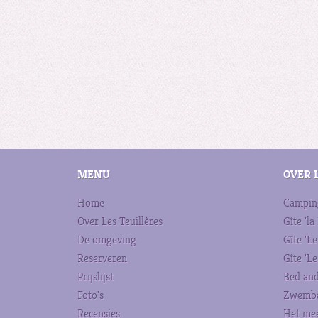
MENU
OVER 
Home
Campin
Over Les Teuillères
Gîte 'la
De omgeving
Gîte 'Le
Reserveren
Gîte 'Le
Prijslijst
Bed and
Foto's
Zwemb
Recensies
Het mee