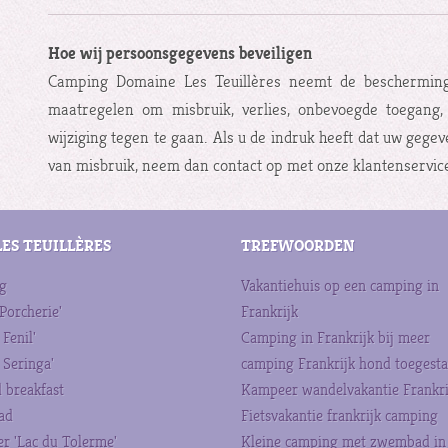
Hoe wij persoonsgegevens beveiligen
Camping Domaine Les Teuillères neemt de beschermin
maatregelen om misbruik, verlies, onbevoegde toegan
wijziging tegen te gaan. Als u de indruk heeft dat uw gegeve
van misbruik, neem dan contact op met onze klantenservice 
LES TEUILLÈRES
TREFWOORDEN
g
Vakantiehuis op een camping in
 Porcherie'
Frankrijk
 Fenil'
Camping in Frankrijk bij meer
 Seringa'
camping Frankrijk hond toegest
 breakfast
Kampeer wandelvakantie Frankri
ad
Fietsvakantie frankrijk camping
r 'Lac du Tolerme'
Kleine camping met zwembad in