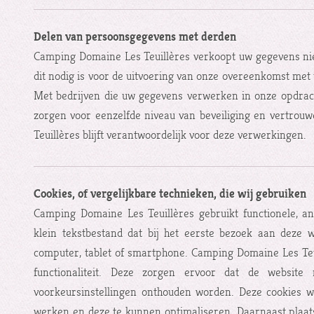
Delen van persoonsgegevens met derden
Camping Domaine Les Teuillères verkoopt uw gegevens niet
dit nodig is voor de uitvoering van onze overeenkomst met u
Met bedrijven die uw gegevens verwerken in onze opdrac
zorgen voor eenzelfde niveau van beveiliging en vertrou
Teuillères blijft verantwoordelijk voor deze verwerkingen.
Cookies, of vergelijkbare technieken, die wij gebruiken
Camping Domaine Les Teuillères gebruikt functionele, an
klein tekstbestand dat bij het eerste bezoek aan deze
computer, tablet of smartphone. Camping Domaine Les Teu
functionaliteit. Deze zorgen ervoor dat de websit
voorkeursinstellingen onthouden worden. Deze cookies w
werken en deze te kunnen optimaliseren. Daarnaast plaat