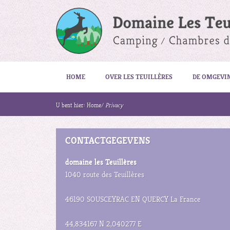
HOME
OVER LES TEUILLÈRES
DE OMGEVI
U bent hier:
Home
/
Privacy
CONTACTGEGEVENS
domaine les Teuillères
1040 route des Teuillères
46190 SOUSCEYRAC EN QUERCY La France
44,834167 N 2,040277 E