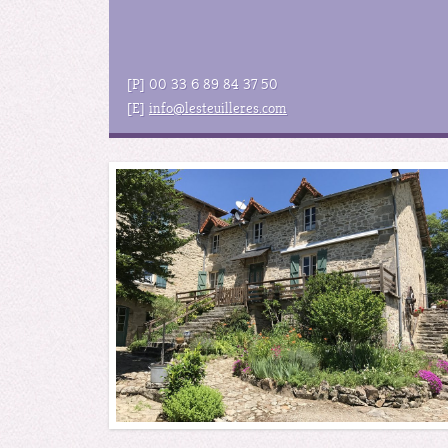
[P] 00 33 6 89 84 37 50
[E]
info@lesteuilleres.com