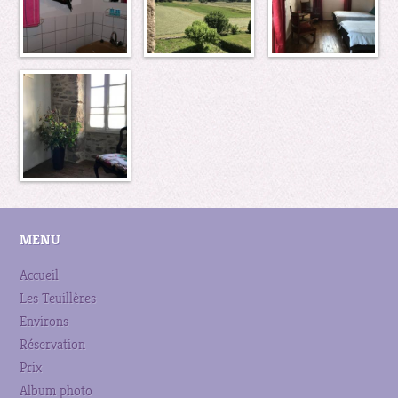
MENU
Accueil
Les Teuillères
Environs
Réservation
Prix
Album photo