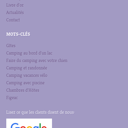
Livre d'or
Actualités
Contact
MOTS-CLÉS
Gîtes
Camping au bord d'un lac
Faire du camping avec votre chien
Camping et randonnée
Camping vacances vélo
Camping avec piscine
Chambres d'Hôtes
Figeac
Lisez ce que les clients disent de nous: