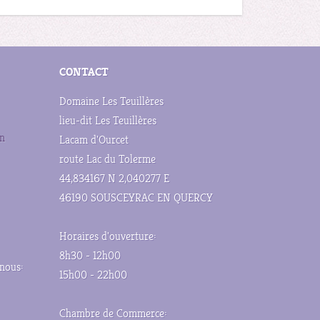
CONTACT
Domaine Les Teuillères
lieu-dit Les Teuillères
en
Lacam d'Ourcet
route Lac du Tolerme
44,834167 N 2,040277 E
46190 SOUSCEYRAC EN QUERCY
Horaires d'ouverture:
8h30 - 12h00
 nous:
15h00 - 22h00
Chambre de Commerce: