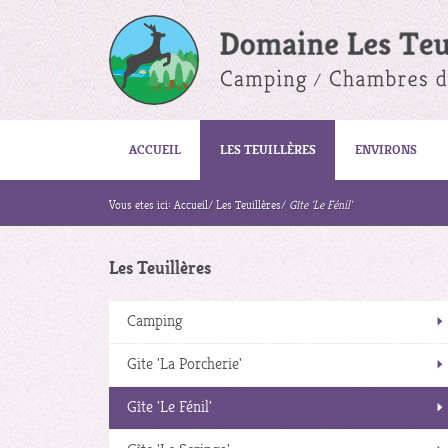
ACCUEIL
LES TEUILLÈRES
ENVIRONS
Vous etes ici:
Accueil
/
Les Teuillères
/
Gîte 'Le Fénil'
Les Teuillères
Camping
Gite 'La Porcherie'
Gîte 'Le Fénil'