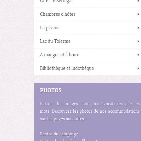
Gîte 'Le Seringa'
Chambres d'hôtes
La piscine
Lac du Tolerme
A manger et à boire
Bibliothèque et ludothèque
PHOTOS
Parfois, les images sont plus évocatrices que les
mots. Découvrez les photos de nos accommodations
sur les pages suivantes :
Photos du camping »