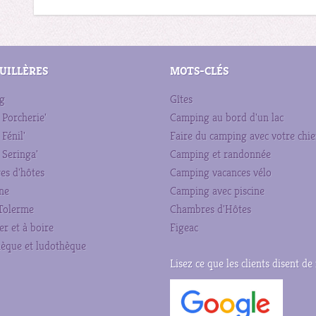
EUILLÈRES
MOTS-CLÉS
g
Gîtes
 Porcherie'
Camping au bord d'un lac
 Fénil'
Faire du camping avec votre chi
 Seringa'
Camping et randonnée
es d'hôtes
Camping vacances vélo
ine
Camping avec piscine
Tolerme
Chambres d'Hôtes
r et à boire
Figeac
hèque et ludothèque
Lisez ce que les clients disent de