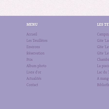
MENU
LES T
Accueil
Campin
Les Teuillères
Gite 'La
Environs
Gîte 'Le
Réservation
Gîte 'Le
Prix
Chambr
Album photo
La pisc
Livre d'or
Lac du 
Actualités
A mange
Contact
Bibliot