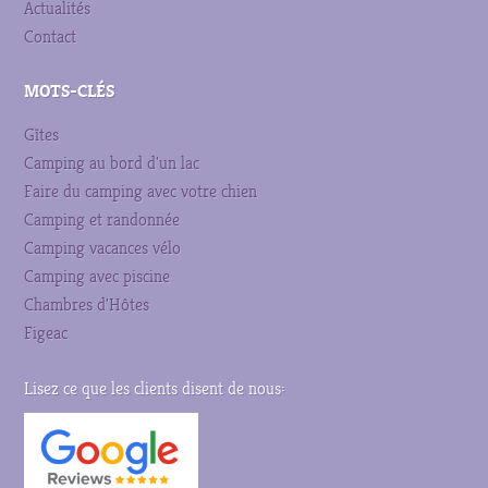
Actualités
Contact
MOTS-CLÉS
Gîtes
Camping au bord d'un lac
Faire du camping avec votre chien
Camping et randonnée
Camping vacances vélo
Camping avec piscine
Chambres d'Hôtes
Figeac
Lisez ce que les clients disent de nous: