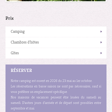
Prix
Camping
Chambres d'hôtes
Gîtes
RÉSERVER
Notre camping est ouvert en 2026 du 23 mai au 1er octobre.
Les réservations en basse saison ne sont pas nécessaires, sauf si
vous préférez un emplacement spécifique.
Nos maisons de vacances peuvent être louées du samedi au
samedi. D'autres jours d'arrivée et de départ sont possibles entre
septembre et mai.