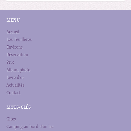
MENU
Accueil
Les Teuillères
Environs
Réservation
Prix
Album photo
Livre d'or
Actualités
Contact
MOTS-CLÉS
Gîtes
Camping au bord d'un lac