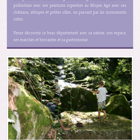
préhistoire avec ses peintures rupestres au Moyen Age avec ses
châteaux, abbayes et petites villes, en passant par les monuments
celtes.
Venez découvrir ce beau département avec sa nature, son espace,
ses marchés et brocantes et sa gastronomie.