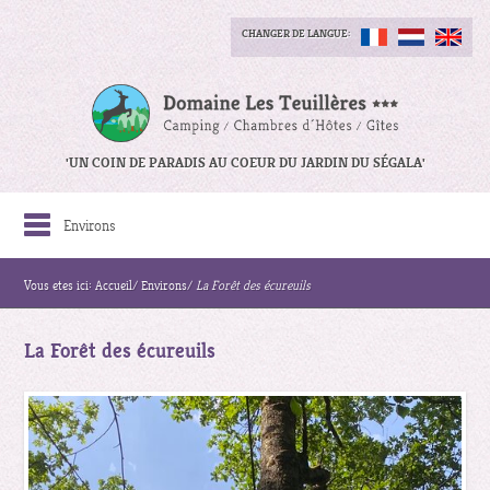
CHANGER DE LANGUE:
'UN COIN DE PARADIS AU COEUR DU JARDIN DU SÉGALA'
Environs
Vous etes ici:
Accueil
/
Environs
/
La Forêt des écureuils
La Forêt des écureuils