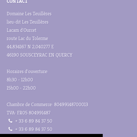
CONTACT
Domaine Les Teuillères
lieu-dit Les Teuillères
Lacam d'Ourcet
route Lac du Tolerme
44,834167 N 2,040277 E
46190 SOUSCEYRAC EN QUERCY
Horaires d'ouverture:
8h30 - 12h00
15h00 - 22h00
Chambre de Commerce: 80499148700013
TVA: FR05 804991487
+ 33 6 89 84 37 50
+ 33 6 89 84 37 50